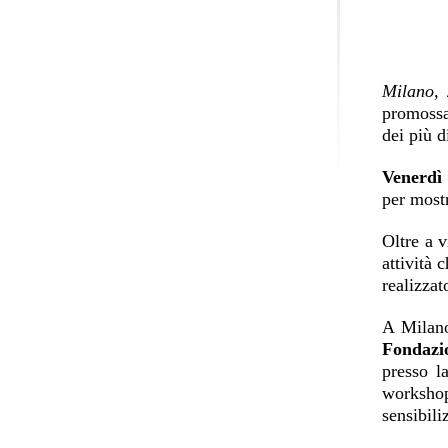
Milano,
promoss
dei più di
Venerdì
per mostr
Oltre a v
attività 
realizzat
A Milano,
Fondazi
presso 
workshop
sensibili