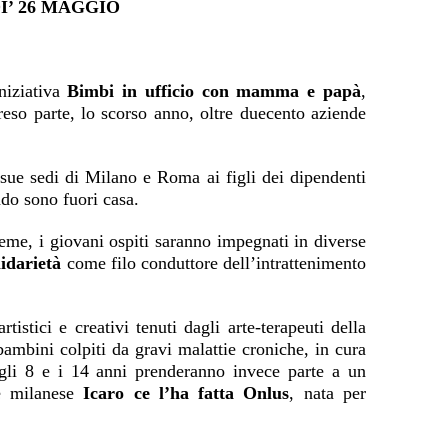
I’ 26 MAGGIO
niziativa
Bimbi in ufficio con mamma e papà
,
reso parte, lo scorso anno, oltre duecento aziende
 sue sedi di Milano e Roma ai figli dei dipendenti
ndo sono fuori casa.
sieme, i giovani ospiti saranno impegnati in diverse
lidarietà
come filo conduttore dell’intrattenimento
istici e creativi tenuti dagli arte-terapeuti della
 bambini colpiti da gravi malattie croniche, in cura
 gli 8 e i 14 anni prenderanno invece parte a un
ne milanese
Icaro ce l’ha fatta Onlus
, nata per