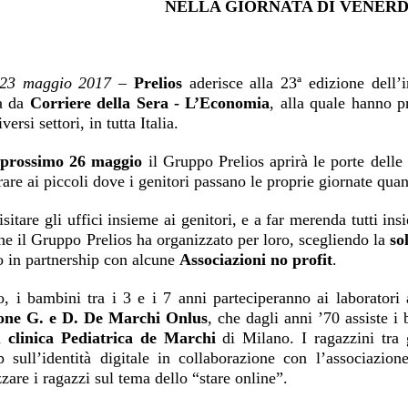
NELLA GIORNATA DI VENERD
 23 maggio 2017
–
Prelios
aderisce alla 23ª edizione dell’i
a da
Corriere della Sera - L’Economia
, alla quale hanno p
versi settori, in tutta Italia.
 prossimo 26 maggio
il Gruppo Prelios aprirà le porte delle
are ai piccoli dove i genitori passano le proprie giornate qua
isitare gli uffici insieme ai genitori, e a far merenda tutti in
che il Gruppo Prelios ha organizzato per loro, scegliendo la
so
o in partnership con alcune
Associazioni no profit
.
 i bambini tra i 3 e i 7 anni parteciperanno ai laboratori art
one G. e D. De Marchi Onlus
, che dagli anni ’70 assiste i
la
clinica Pediatrica de Marchi
di Milano. I ragazzini tra
 sull’identità digitale in collaborazione con l’associazio
zzare i ragazzi sul tema dello “stare online”.