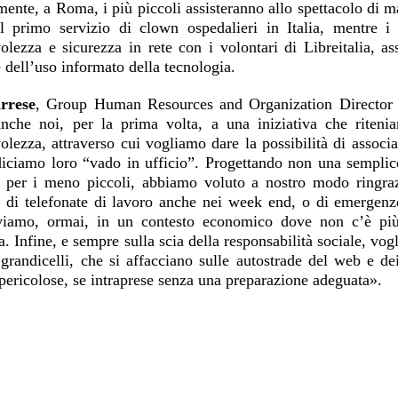
nte, a Roma, i più piccoli assisteranno allo spettacolo di ma
il primo servizio di clown ospedalieri in Italia, mentre i
olezza e sicurezza in rete con i volontari di Libreitalia, a
e dell’uso informato della tecnologia.
rrese
, Group Human Resources and Organization Director d
anche noi, per la prima volta, a una iniziativa che ritenia
lezza, attraverso cui vogliamo dare la possibilità di associa
iciamo loro “vado in ufficio”. Progettando non una semplic
e per i meno piccoli, abbiamo voluto a nostro modo ringrazi
i di telefonate di lavoro anche nei week end, o di emergen
viamo, ormai, in un contesto economico dove non c’è più 
a. Infine, e sempre sulla scia della responsabilità sociale, vog
ù grandicelli, che si affacciano sulle autostrade del web e 
 pericolose, se intraprese senza una preparazione adeguata».