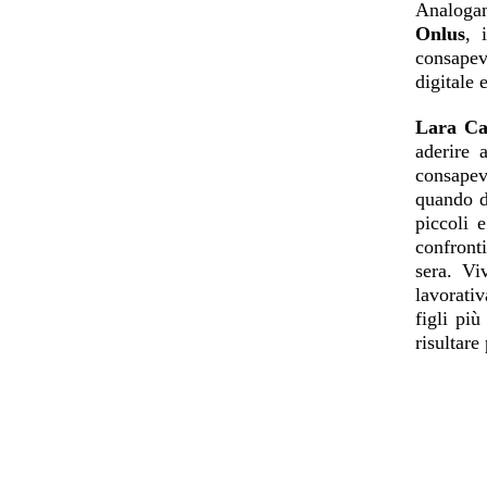
Analogame
Onlus
, 
consapev
digitale 
Lara Ca
aderire 
consapevo
quando d
piccoli 
confront
sera. Vi
lavorativ
figli pi
risultare