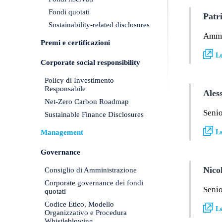
Fondi quotati
Patr
Sustainability-related disclosures
Ammi
Premi e certificazioni
Le
Corporate social responsibility
Policy di Investimento
Responsabile
Ales
Net-Zero Carbon Roadmap
Seni
Sustainable Finance Disclosures
Management
Le
Governance
Nico
Consiglio di Amministrazione
Corporate governance dei fondi
Seni
quotati
Codice Etico, Modello
Le
Organizzativo e Procedura
Whistleblowing