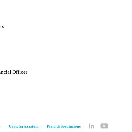
rs
ancial Officer
o
Cartolarizzazioni
Piani di Sostituzione