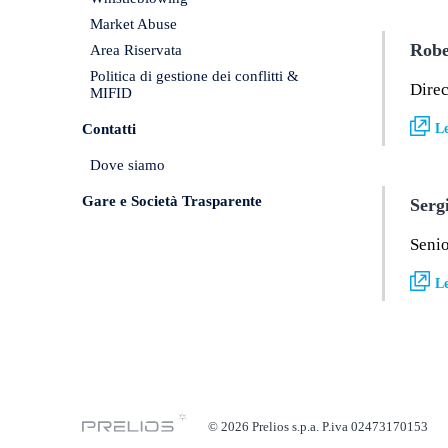
Market Abuse
Robe
Area Riservata
Politica di gestione dei conflitti &
Direc
MIFID
Contatti
Le
Dove siamo
Gare e Società Trasparente
Serg
Senio
Le
© 2026 Prelios s.p.a. P.iva 02473170153