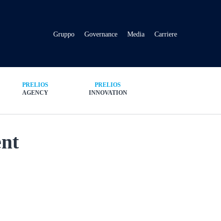
Gruppo
Governance
Media
Carriere
PRELIOS
PRELIOS
AGENCY
INNOVATION
nt