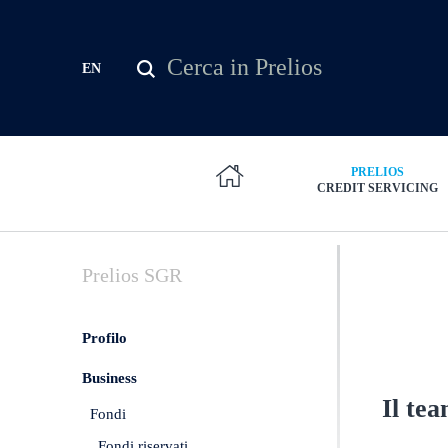
Salta al contenuto principale
Cerca
EN
Form di ricerca
PRELIOS
CREDIT SERVICING
Prelios
SGR
Profilo
Business
Il te
Fondi
Fondi riservati