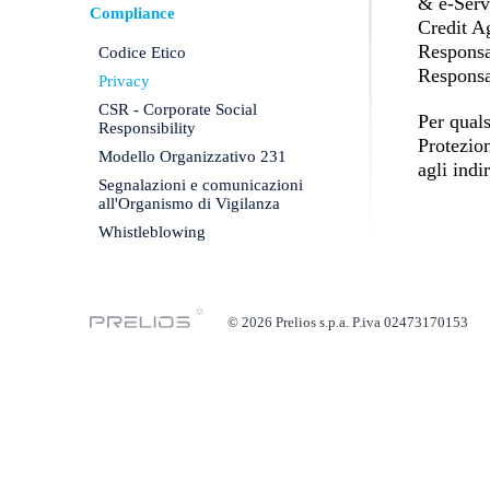
& e-Servi
Compliance
Credit A
Responsa
Codice Etico
Responsab
Privacy
CSR - Corporate Social
Per quals
Responsibility
Protezion
Modello Organizzativo 231
agli indi
Segnalazioni e comunicazioni
all'Organismo di Vigilanza
Whistleblowing
© 2026 Prelios s.p.a. P.iva 02473170153