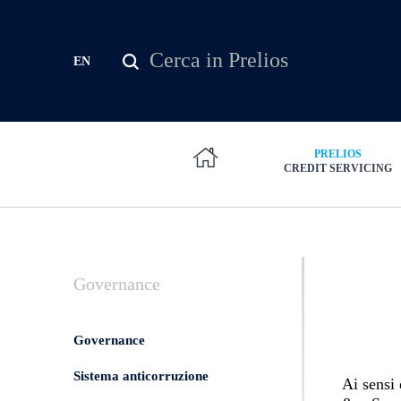
Salta al contenuto principale
Cerca
EN
Form di ricerca
PRELIOS
CREDIT SERVICING
Governance
Governance
Sistema anticorruzione
Ai sensi 