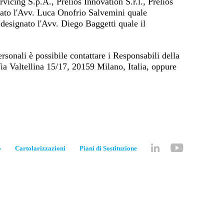
vicing S.p.A., Prelios Innovation S.r.l., Prelios
nato l'Avv. Luca Onofrio Salvemini quale
designato l'Avv. Diego Baggetti quale il
ersonali è possibile contattare i Responsabili della
Via Valtellina 15/17, 20159 Milano, Italia, oppure
o
Cartolarizzazioni
Piani di Sostituzione