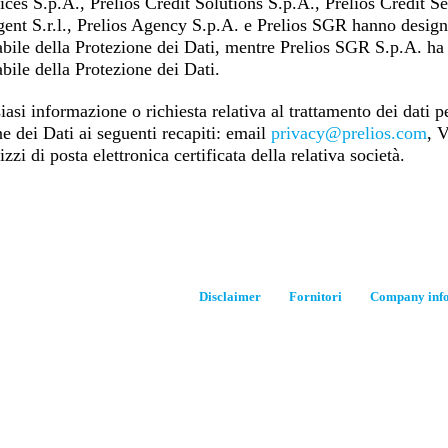
ces S.p.A., Prelios Credit Solutions S.p.A., Prelios Credit Ser
gent S.r.l., Prelios Agency S.p.A. e Prelios SGR hanno desig
bile della Protezione dei Dati, mentre Prelios SGR S.p.A. ha 
ile della Protezione dei Dati.
iasi informazione o richiesta relativa al trattamento dei dati p
e dei Dati ai seguenti recapiti: email
privacy@prelios.com
, 
rizzi di posta elettronica certificata della relativa società.
Disclaimer
Fornitori
Company inf