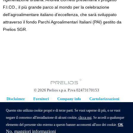
F.I.CO., il più grande parco al mondo per la celebrazione
dell’agroalimentare italiano d’eccellenza, che sarà sviluppato
attraverso il fondo Parchi Agroalimentari Italiani (PAI) gestito da
Prelios SGR.
© 2026 Prelios s.p.a. P.iva 02473170153
Disclaimer
Fornitori
Company info
Cartolarizzazioni
Piani di Sostituzione
Questo sito utilizza cookie propri e di terze parti. Se vuoi saperne di più, o se vuoi
hidden
negare il consenso all'installazione di alcuni cookie,
clicca qui
. Se accedi a qualunque
elemento del presente sito esterno a questo banner acconsenti all'uso dei cookie.
OK
No, maggiori informazioni