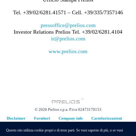
Tel. +39/02/6281.41571 – Cell. +39/335/7357146
pressoffice@prelios.com
Investor Relations Prelios Tel. +39/02/6281.4104
ir@prelios.com
www.prelios.com
© 2026 Prelios s.p.a. P.iva 02473170153
Disclaimer
Fornitori
Company info
Cartolarizzazioni
Piani di Sostituzione
Questo sito utilizza cookie propri e di terze parti. Se vuoi saperne di più, o se vuoi
hidden