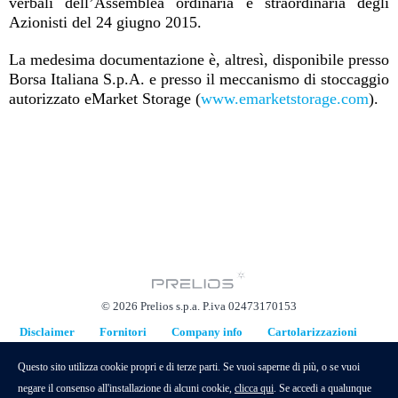
verbali dell’Assemblea ordinaria e straordinaria degli
Azionisti del 24 giugno 2015.
La medesima documentazione è, altresì, disponibile presso
Borsa Italiana S.p.A. e presso il meccanismo di stoccaggio
autorizzato eMarket Storage (
www.emarketstorage.com
).
© 2026 Prelios s.p.a. P.iva 02473170153
Disclaimer
Fornitori
Company info
Cartolarizzazioni
Piani di Sostituzione
Questo sito utilizza cookie propri e di terze parti. Se vuoi saperne di più, o se vuoi
hidden
negare il consenso all'installazione di alcuni cookie,
clicca qui
. Se accedi a qualunque