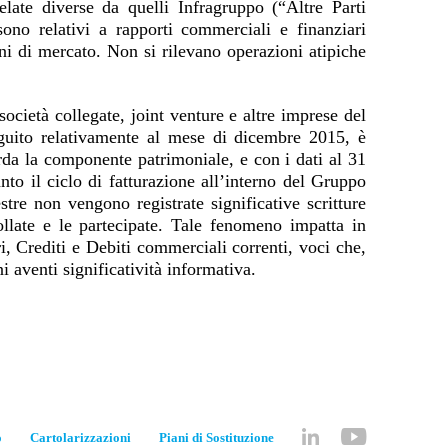
elate diverse da quelli Infragruppo (“Altre Parti
sono relativi a rapporti commerciali e finanziari
oni di mercato. Non si rilevano operazioni atipiche
ocietà collegate, joint venture e altre imprese del
eguito relativamente al mese di dicembre 2015, è
rda la componente patrimoniale, e con i dati al 31
o il ciclo di fatturazione all’interno del Gruppo
tre non vengono registrate significative scritture
rollate e le partecipate. Tale fenomeno impatta in
ri, Crediti e Debiti commerciali correnti, voci che,
 aventi significatività informativa.
o
Cartolarizzazioni
Piani di Sostituzione