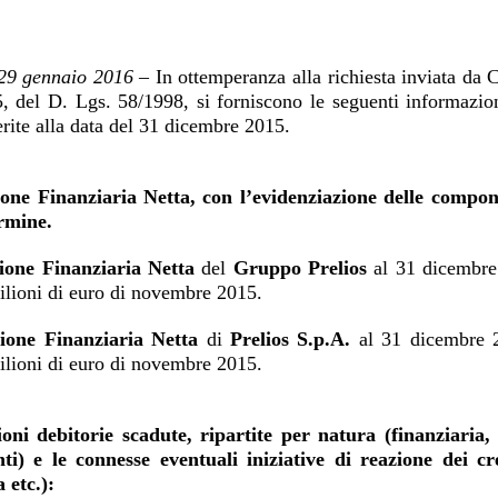
29 gennaio 2016
– In ottemperanza alla richiesta inviata da C
 del D. Lgs. 58/1998, si forniscono le seguenti informazion
erite alla data del 31 dicembre 2015.
ione Finanziaria Netta, con l’evidenziazione delle compo
rmine.
ione Finanziaria Netta
del
Gruppo Prelios
al 31 dicembre 
ilioni di euro di novembre 2015.
zione Finanziaria Netta
di
Prelios S.p.A.
al 31 dicembre 20
ilioni di euro di novembre 2015.
ioni debitorie scadute, ripartite per natura (finanziaria,
ti) e le connesse eventuali iniziative di reazione dei cred
 etc.):