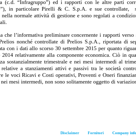
 (c.d. “Infragruppo”) ed i rapporti con le altre parti corr
e”), in particolare Pirelli & C. S.p.A. e sue controllate, 
i nella normale attività di gestione e sono regolati a condizi
ali.
a che l’informativa preliminare concernente i rapporti verso s
relios nonché controllate di Prelios S.p.A., riportata di s
ata con i dati allo scorso 30 settembre 2015 per quanto rigua
 2014 relativamente alla componente economica. Ciò in quant
za sostanzialmente trimestrale e nei mesi intermedi al trimes
 relative a stanziamenti attivi e passivi tra le società cont
re le voci Ricavi e Costi operativi, Proventi e Oneri finanzia
 nei mesi intermedi, non sono solitamente oggetto di variazioni
Disclaimer
Fornitori
Company inf