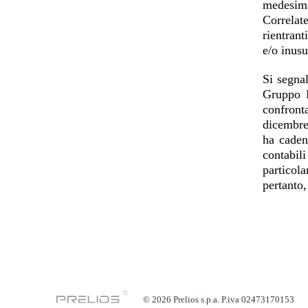
medesima
Correlat
rientrant
e/o inusu
Si segnal
Gruppo P
confront
dicembre
ha caden
contabili
particola
pertanto,
© 2026 Prelios s.p.a. P.iva 02473170153