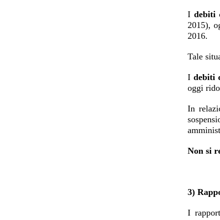
I
debiti
2015), o
2016.
Tale situ
I
debiti
oggi rido
In relazi
sospensi
amminist
Non si r
3) Rappo
I rappor