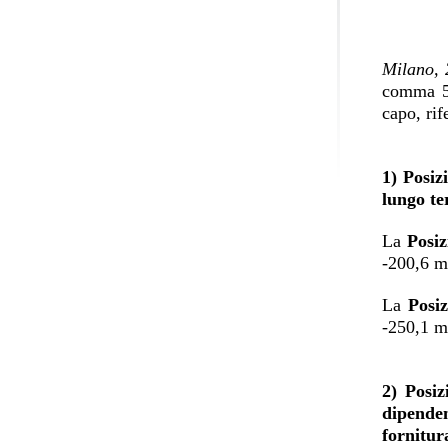
Milano, 
comma 5,
capo, rif
1) Posiz
lungo te
La
Posiz
-200,6 m
La
Posi
-250,1 m
2) Posiz
dipenden
fornitura