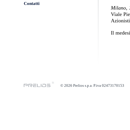
Contatti
Milano, 
Viale Pie
Azionist
Il medes
© 2026 Prelios s.p.a. P.iva 02473170153