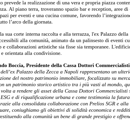
to prevede la realizzazione di una vera e propria piazza contem
nza. Al piano terra, troveranno spazio bar e reception, aree di
azi per eventi e una cucina comune, favorendo l’integrazione 
utto l’arco della giornata.
la sua corte interna raccolta e alla terrazza, l'ex Palazzo del
accessibili alla comunità, animato da un palinsesto di eventi cul
e collaborazioni artistiche sia fisse sia temporanee. L'edificio
 e orientata alla condivisione.
do Boccia, Presidente della Cassa Dottori Commercialisti
dell’ex Palazzo della Zecca a Napoli rappresentano un ulterio
zione del nostro patrimonio immobiliare, focalizzato su mercat
on un patrimonio storico artistico tra i più vasti al mondo, qu
 volta a rendere gli asset della Cassa Dottori Commercialisti s
 ESG e di riqualificazione urbana e come testimonia la futur
razie alla consolidata collaborazione con Prelios SGR e alla
are, coniughiamo gli obiettivi di solidità economica e redditi
restituendo alla comunità un bene di grande prestigio e offre