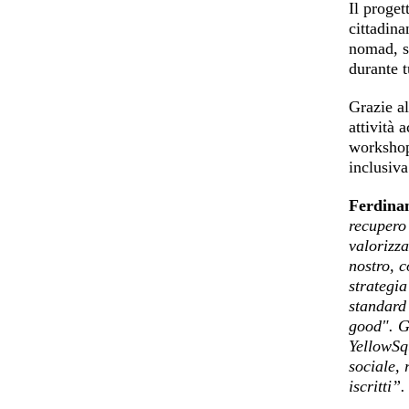
Il proget
cittadina
nomad, sp
durante t
Grazie al
attività 
workshop 
inclusiva
Ferdinan
recupero 
valorizza
nostro, c
strategia
standard
good". G
YellowSqu
sociale, 
iscritti”.