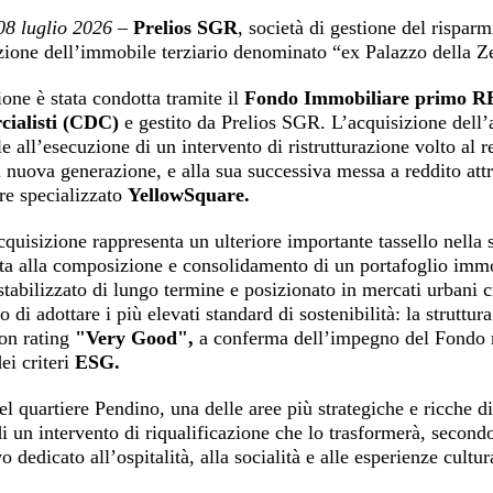
08 luglio 2026
–
Prelios SGR
, società di gestione del rispar
zione dell’immobile terziario denominato “ex Palazzo della Ze
one è stata condotta tramite il
Fondo Immobiliare primo R
ialisti (CDC)
e gestito da Prelios SGR. L’acquisizione dell’as
e all’esecuzione di un intervento di ristrutturazione volto al r
i nuova generazione, e alla sua successiva messa a reddito attr
re specializzato
YellowSquare.
cquisizione rappresenta un ulteriore importante tassello nell
ta alla composizione e consolidamento di un portafoglio immob
stabilizzato di lungo termine e posizionato in mercati urbani c
vo di adottare i più elevati standard di sostenibilità: la struttu
on rating
"Very Good",
a conferma dell’impegno del Fondo nel
dei criteri
ESG.
el quartiere Pendino, una delle aree più strategiche e ricche d
i un intervento di riqualificazione che lo trasformerà, secon
o dedicato all’ospitalità, alla socialità e alle esperienze cultura