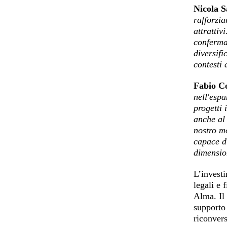
Nicola 
rafforzi
attrattiv
conferma 
diversifi
contesti 
Fabio C
nell'espa
progetti 
anche al 
nostro mo
capace di
dimension
L’investi
legali e 
Alma. Il
supporto 
riconvers