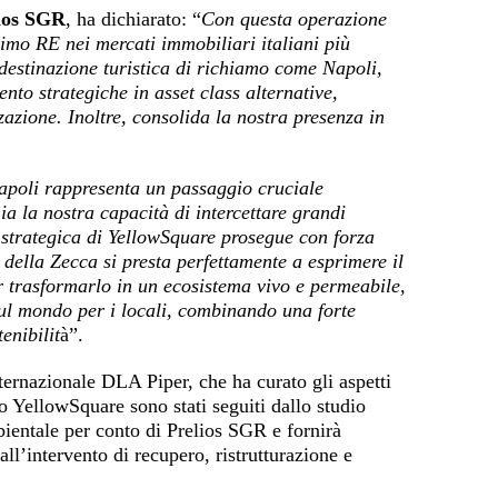
lios SGR
, ha dichiarato: “
Con questa operazione
imo RE nei mercati immobiliari italiani più
na destinazione turistica di richiamo come Napoli,
to strategiche in asset class alternative,
zazione. Inoltre, consolida la nostra presenza in
apoli rappresenta un passaggio cruciale
a la nostra capacità di intercettare grandi
a strategica di YellowSquare prosegue con forza
 della Zecca si presta perfettamente a esprimere il
er trasformarlo in un ecosistema vivo e permeabile,
 sul mondo per i locali, combinando una forte
enibilit
à”.
nternazionale DLA Piper, che ha curato gli aspetti
ato YellowSquare sono stati seguiti dallo studio
entale per conto di Prelios SGR e fornirà
l’intervento di recupero, ristrutturazione e