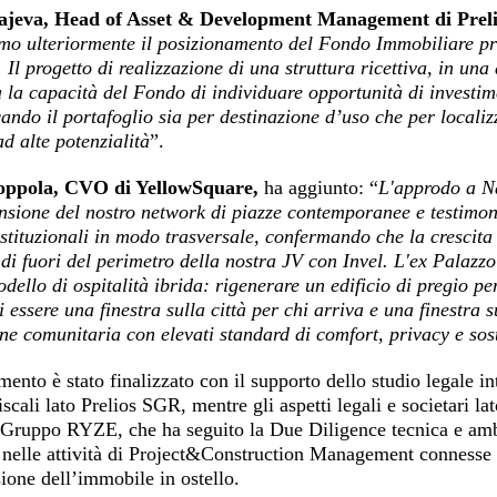
Sajeva, Head of Asset & Development Management di Pre
amo ulteriormente il posizionamento del Fondo Immobiliare pr
i. Il progetto di realizzazione di una struttura ricettiva, in u
la capacità del Fondo di individuare opportunità di investimen
cando il portafoglio sia per destinazione d’uso che per localiz
ad alte potenzialità
”.
oppola, CVO di YellowSquare,
ha aggiunto: “
L'approdo a N
nsione del nostro network di piazze contemporanee e testimoni
istituzionali in modo trasversale, confermando che la crescit
di fuori del perimetro della nostra JV con Invel. L'ex Palazzo
dello di ospitalità ibrida: rigenerare un edificio di pregio p
 essere una finestra sulla città per chi arriva e una finestra
e comunitaria con elevati standard di comfort, privacy e sost
mento è stato finalizzato con il supporto dello studio legale i
fiscali lato Prelios SGR, mentre gli aspetti legali e societari l
 Gruppo RYZE, che ha seguito la Due Diligence tecnica e ambi
nelle attività di Project&Construction Management connesse al
ione dell’immobile in ostello.