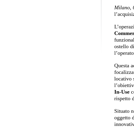
Milano, 
l’acquisi
L’operazi
Commerc
funzional
ostello d
l’operato
Questa a
focalizza
locativo 
l’obietti
In-Use
c
rispetto 
Situato n
oggetto d
innovativ