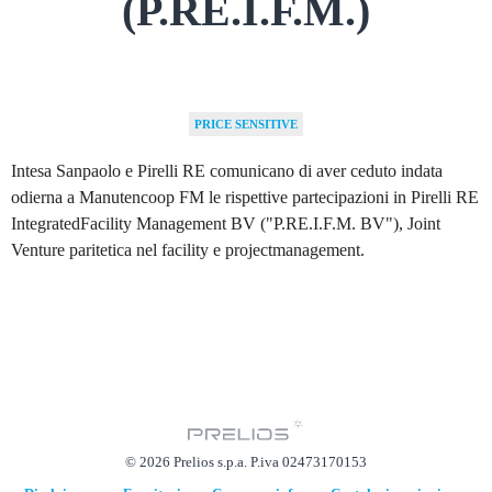
(P.RE.I.F.M.)
PRICE SENSITIVE
Intesa Sanpaolo e Pirelli RE comunicano di aver ceduto indata
odierna a Manutencoop FM le rispettive partecipazioni in Pirelli RE
IntegratedFacility Management BV ("P.RE.I.F.M. BV"), Joint
Venture paritetica nel facility e projectmanagement.
© 2026 Prelios s.p.a. P.iva 02473170153