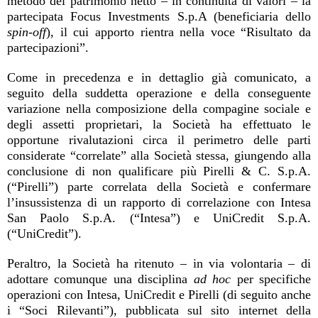
metodo del patrimonio netto – in continuità di valori – la
partecipata Focus Investments S.p.A (beneficiaria dello
spin-off
), il cui apporto rientra nella voce “Risultato da
partecipazioni”.
Come in precedenza e in dettaglio già comunicato, a
seguito della suddetta operazione e della conseguente
variazione nella composizione della compagine sociale e
degli assetti proprietari, la Società ha effettuato le
opportune rivalutazioni circa il perimetro delle parti
considerate “correlate” alla Società stessa, giungendo alla
conclusione di non qualificare più Pirelli & C. S.p.A.
(“Pirelli”) parte correlata della Società e confermare
l’insussistenza di un rapporto di correlazione con Intesa
San Paolo S.p.A. (“Intesa”) e UniCredit S.p.A.
(“UniCredit”).
Peraltro, la Società ha ritenuto – in via volontaria – di
adottare comunque una disciplina
ad hoc
per specifiche
operazioni con Intesa, UniCredit e Pirelli (di seguito anche
i “Soci Rilevanti”), pubblicata sul sito internet della