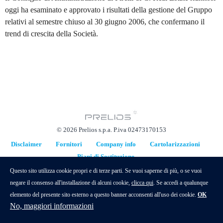
oggi ha esaminato e approvato i risultati della gestione del Gruppo
relativi al semestre chiuso al 30 giugno 2006, che confermano il
trend di crescita della Società.
© 2026 Prelios s.p.a. P.iva 02473170153
Disclaimer
Fornitori
Company info
Cartolarizzazioni
Piani di Sostituzione
hidden
Questo sito utilizza cookie propri e di terze parti. Se vuoi saperne di più, o se vuoi
negare il consenso all'installazione di alcuni cookie,
clicca qui
. Se accedi a qualunque
elemento del presente sito esterno a questo banner acconsenti all'uso dei cookie.
OK
No, maggiori informazioni